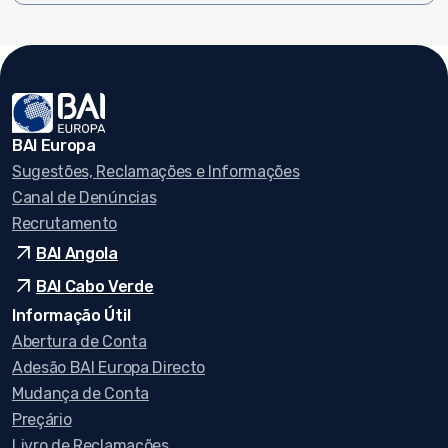
BAI Europa
Sugestões, Reclamações e Informações
Canal de Denúncias
Recrutamento
arrow_outward
BAI Angola
arrow_outward
BAI Cabo Verde
Informação Útil
Abertura de Conta
Adesão BAI Europa Directo
Mudança de Conta
Preçário
Livro de Reclamações