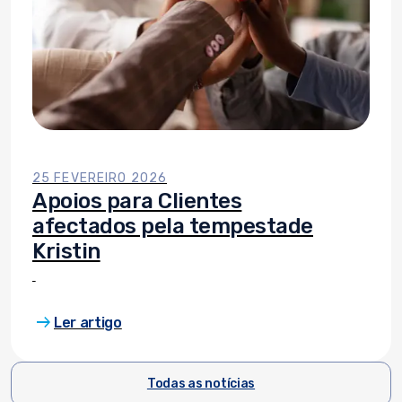
25 FEVEREIRO 2026
Apoios para Clientes
afectados pela tempestade
Kristin
arrow_right_alt
Ler artigo
Todas as notícias