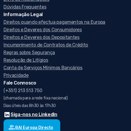
Dúvidas Frequentes
Informação Legal
Direitos quando efectua pagamentos na Europa
Direitos e Deveres dos Consumidores
Direitos e Deveres dos Depositantes
Incumprimento de Contratos de Crédito
Regras sobre Segurança
Resolução de Litígios
Conta de Serviços Mínimos Bancários
Privacidade
Fale Connosco
(+351) 213 513 750
(chamada para a rede fixa nacional)
Dias úteis das 8h30 às 17h30
Siga-nos no LinkedIn
group
BAI Europa Directo