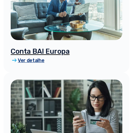
Conta BAI Europa
arrow_right_alt
Ver detalhe