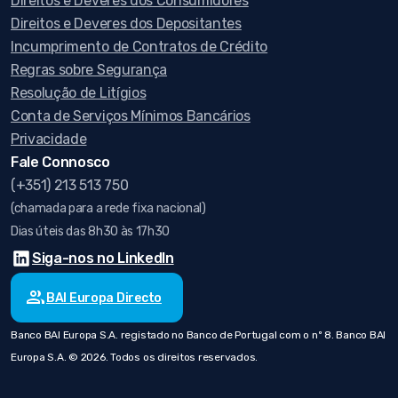
Direitos e Deveres dos Consumidores
Direitos e Deveres dos Depositantes
Incumprimento de Contratos de Crédito
Regras sobre Segurança
Resolução de Litígios
Conta de Serviços Mínimos Bancários
Privacidade
Fale Connosco
(+351) 213 513 750
(chamada para a rede fixa nacional)
Dias úteis das 8h30 às 17h30
Siga-nos no LinkedIn
group
BAI Europa Directo
Banco BAI Europa S.A. registado no Banco de Portugal com o nº 8. Banco BAI
Europa S.A. © 2026. Todos os direitos reservados.