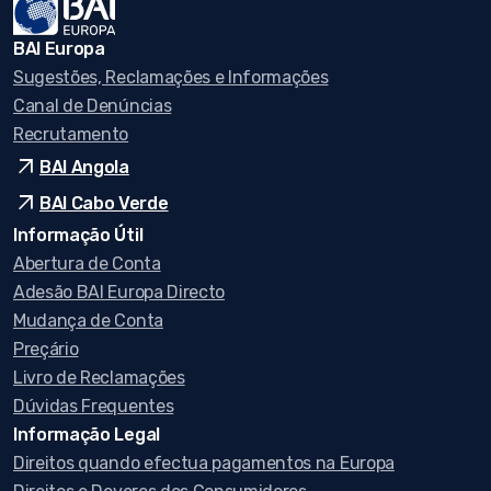
BAI Europa
Sugestões, Reclamações e Informações
Canal de Denúncias
Recrutamento
arrow_outward
BAI Angola
arrow_outward
BAI Cabo Verde
Informação Útil
Abertura de Conta
Adesão BAI Europa Directo
Mudança de Conta
Preçário
Livro de Reclamações
Dúvidas Frequentes
Informação Legal
Direitos quando efectua pagamentos na Europa