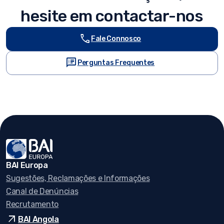
hesite em contactar-nos
call
Fale Connosco
speaker_notes
Perguntas Frequentes
BAI Europa
Sugestões, Reclamações e Informações
Canal de Denúncias
Recrutamento
arrow_outward
BAI Angola