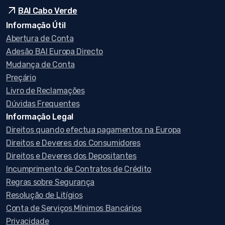
arrow_outward
BAI Cabo Verde
Informação Útil
Abertura de Conta
Adesão BAI Europa Directo
Mudança de Conta
Preçário
Livro de Reclamações
Dúvidas Frequentes
Informação Legal
Direitos quando efectua pagamentos na Europa
Direitos e Deveres dos Consumidores
Direitos e Deveres dos Depositantes
Incumprimento de Contratos de Crédito
Regras sobre Segurança
Resolução de Litígios
Conta de Serviços Mínimos Bancários
Privacidade