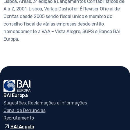
Lisboa, Áreas, 3ª edição e Lançamentos Contabilísticos de
A a Z, 2001, Lisboa, Verlag Dashöfer. É Revisor Oficial de
Contas desde 2005 sendo fiscal único e membro do
conselho fiscal de várias empresas desde então,
nomeadamente a VAA – Vista Alegre, SGPS e Banco BAI
Europa.
BAI Europa
Sugestões, Reclamações e Informações
Canal de Denúncias
Recrutamento
arrow_outward
BAI Angola