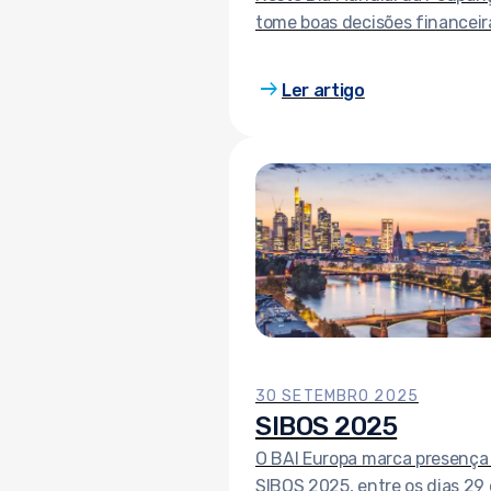
tome boas decisões financeir
arrow_right_alt
Ler artigo
30 SETEMBRO 2025
SIBOS 2025
O BAI Europa marca presença
SIBOS 2025, entre os dias 29