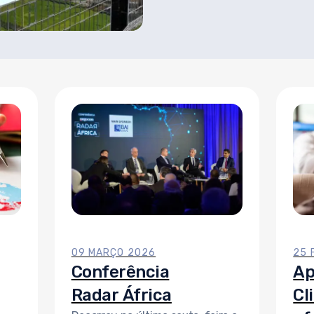
09 MARÇO 2026
25 
Conferência
Ap
Radar África
Cl