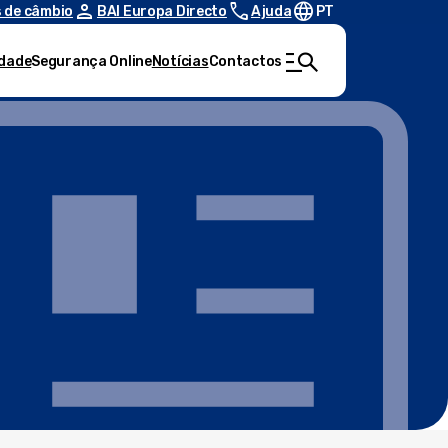
person
call
language
 de câmbio
BAI Europa Directo
Ajuda
PT
manage_search
idade
Segurança Online
Notícias
Contactos
Pesquisa