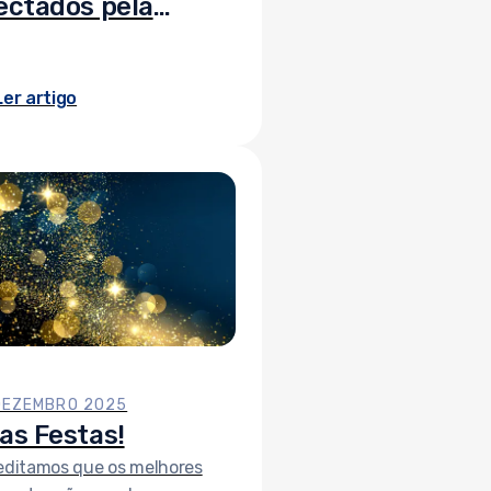
ectados pela
mpestade
istin
Ler artigo
DEZEMBRO 2025
as Festas!
editamos que os melhores