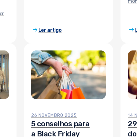
mom
de
part
or
de 
lhe 
arrow_right_alt
arrow_right_alt
,
Ler artigo
cam
a
e
ais
cado
s,
or
tal
be
ento
26 NOVEMBRO 2025
14 
5 conselhos para
29
a Black Friday
do