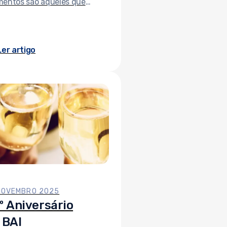
entos são aqueles que
ilhamos. Por isso, nesta época
união, o BAI Europa agradece-
por fazer parte da nossa
Ler artigo
inhada.
NOVEMBRO 2025
º Aniversário
 BAI