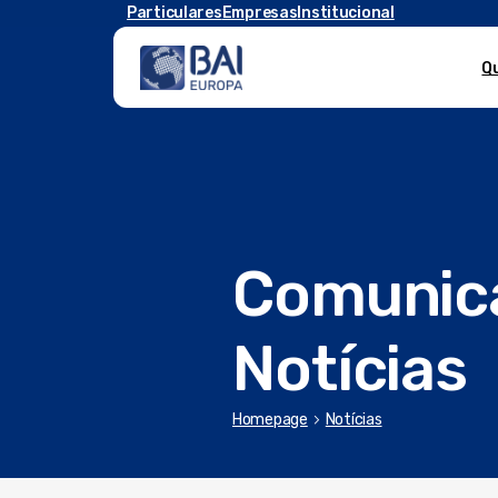
Particulares
Empresas
Institucional
Q
Comunic
Notícias
chevron_right
Homepage
Notícias