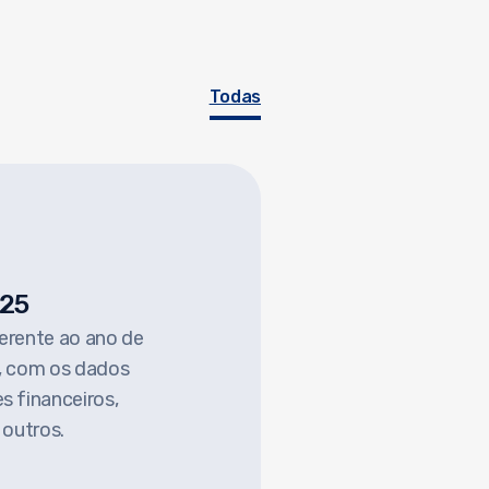
Todas
025
ferente ao ano de
l, com os dados
s financeiros,
 outros.