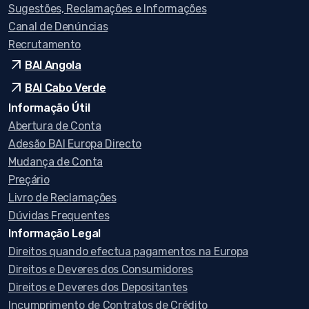
Sugestões, Reclamações e Informações
Canal de Denúncias
Recrutamento
arrow_outward
BAI Angola
arrow_outward
BAI Cabo Verde
Informação Útil
Abertura de Conta
Adesão BAI Europa Directo
Mudança de Conta
Preçário
Livro de Reclamações
Dúvidas Frequentes
Informação Legal
Direitos quando efectua pagamentos na Europa
Direitos e Deveres dos Consumidores
Direitos e Deveres dos Depositantes
Incumprimento de Contratos de Crédito