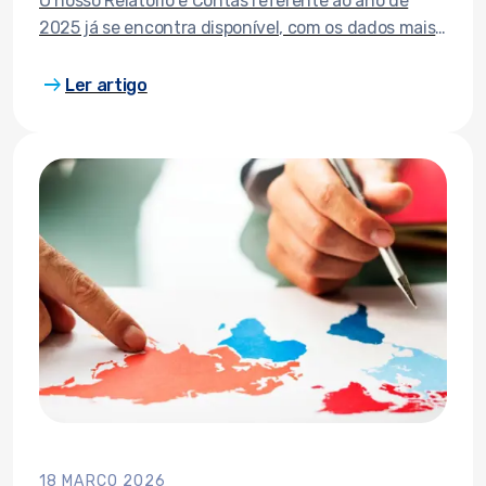
O nosso Relatório e Contas referente ao ano de
2025 já se encontra disponível, com os dados mais
recentes sobre indicadores financeiros, estrutura
arrow_right_alt
organizacional, entre outros.
Ler artigo
18 MARÇO 2026