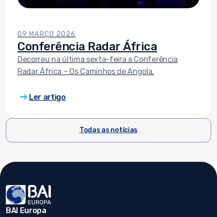
representação de 130 instituições.Estes encontros
assumem um papel fundamental no reforço das
relações comerciais do BAI Europa, potenciando
09 MARÇO 2026
novas oportunidades no financiamento do
Conferência Radar África
comércio internacional.
Decorreu na última sexta-feira a Conferência
Radar África – Os Caminhos de Angola.
arrow_right_alt
Ler artigo
Todas as notícias
BAI Europa