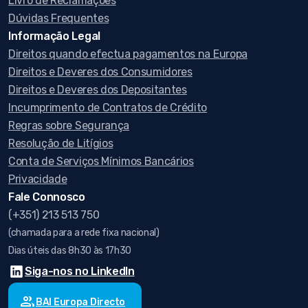
Livro de Reclamações
Dúvidas Frequentes
Informação Legal
Direitos quando efectua pagamentos na Europa
Direitos e Deveres dos Consumidores
Direitos e Deveres dos Depositantes
Incumprimento de Contratos de Crédito
Regras sobre Segurança
Resolução de Litígios
Conta de Serviços Mínimos Bancários
Privacidade
Fale Connosco
(+351) 213 513 750
(chamada para a rede fixa nacional)
Dias úteis das 8h30 às 17h30
Siga-nos no LinkedIn
group
BAI Europa Directo