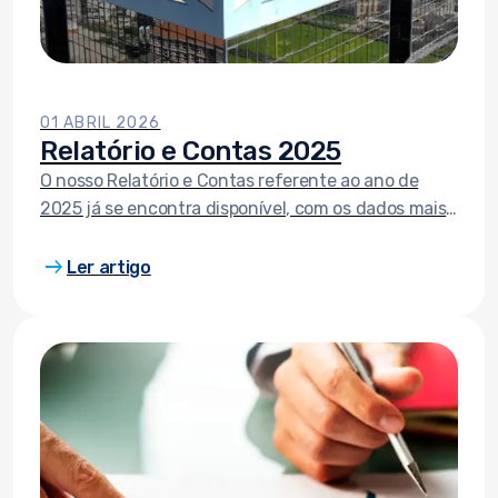
01 ABRIL 2026
Relatório e Contas 2025
O nosso Relatório e Contas referente ao ano de
2025 já se encontra disponível, com os dados mais
recentes sobre indicadores financeiros, estrutura
arrow_right_alt
organizacional, entre outros.
Ler artigo