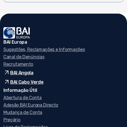
BAI Europa
Sugestões, Reclamações e Informações
Canal de Denúncias
Recrutamento
arrow_outward
BAI Angola
arrow_outward
BAI Cabo Verde
Informação Útil
Abertura de Conta
Adesão BAI Europa Directo
Mudança de Conta
Preçário